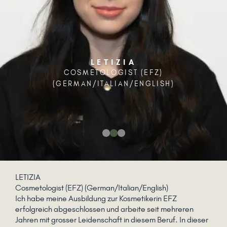
LETIZIA
COSMETOLOGIST (EFZ)
(GERMAN/ITALIAN/ENGLISH)
LETIZIA
Cosmetologist (EFZ) (German/Italian/English)
Ich habe meine Ausbildung zur Kosmetikerin EFZ
erfolgreich abgeschlossen und arbeite seit mehreren
Jahren mit grosser Leidenschaft in diesem Beruf. In dieser