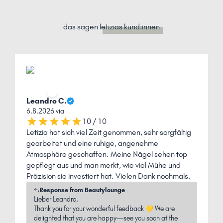
das sagen
letizias kund:innen
Leandro C.
K
6.8.2026 via
3
10 / 10
P
Letizia hat sich viel Zeit genommen, sehr sorgfältig
"
gearbeitet und eine ruhige, angenehme
u
Atmosphäre geschaffen. Meine Nägel sehen top
gepflegt aus und man merkt, wie viel Mühe und
Präzision sie investiert hat. Vielen Dank nochmals.
Response from Beautylounge
Lieber Leandro,
Thank you for your wonderful feedback 💛 We are
delighted that you are happy—see you soon at the