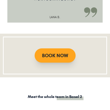
LANA B.
BOOK NOW
Meet the whole
team in Basel 2