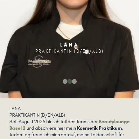
LANA
PRAKTIKANTIN (D/EN/ALB)
LANA
PRAKTIKANTIN (D/EN/ALB)
Seit August 2025 bin ich Teil des Teams der
Beautylounge
Basel 2
und absolviere hier mein
Kosmetik Praktikum
.
Jeden Tag freue ich mich darauf, meine Leidenschaft für