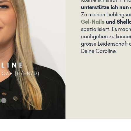
unterstütze ich nun
Zu meinen Lieblings
Gel-Nails
und
Shell
spezialisiert. Es mac
nachgehen zu können,
grosse Leidenschaft d
Deine Caroline
LINE
 CAP (F/EN/D)