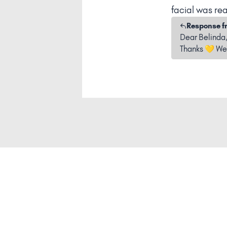
facial was re
Response f
Dear Belinda
Thanks 💛 We’r