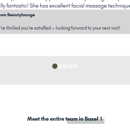
ally fantastic! She has excellent facial massage techniqu
rom Beautylounge
,
e thrilled you’re satisfied – looking forward to your next visit!
Meet the entire
team in Basel 1