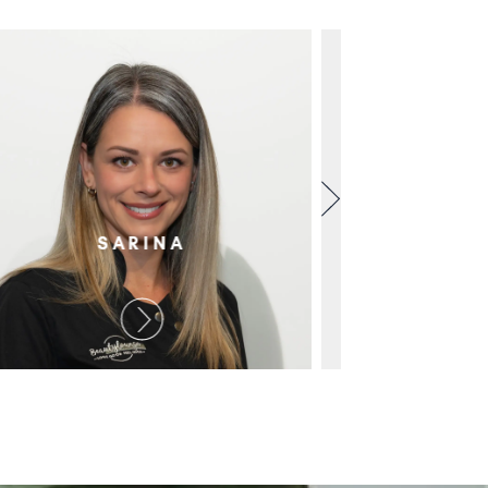
SARINA
G