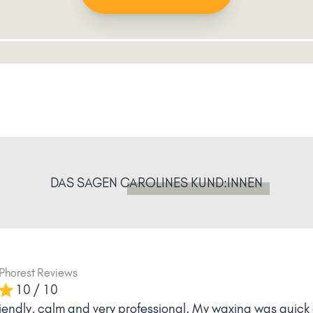
DAS SAGEN
CAROLINES KUND:INNEN
Phorest Reviews
10 / 10
friendly, calm and very professional. My waxing was quick