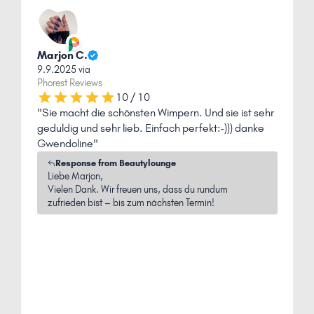
Marjon C.
P
9.9.2025 via
J
Phorest Reviews
P
10 / 10
"Sie macht die schönsten Wimpern. Und sie ist sehr
"
geduldig und sehr lieb. Einfach perfekt:-))) danke
a
Gwendoline"
Response from Beautylounge
Liebe Marjon,
Vielen Dank. Wir freuen uns, dass du rundum
zufrieden bist – bis zum nächsten Termin!